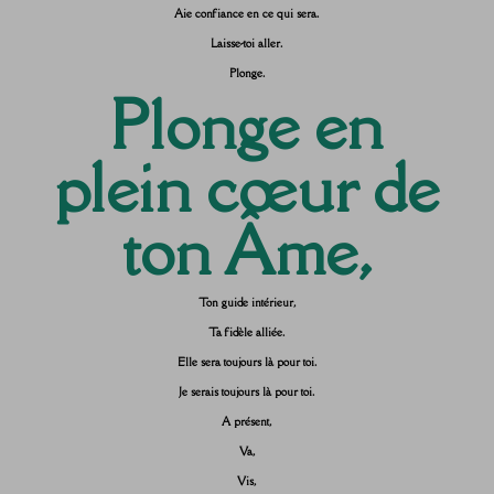
Aie confiance en ce qui sera.
Laisse-toi aller.
Plonge.
Plonge en
plein cœur de
ton Âme,
Ton guide intérieur,
Ta fidèle alliée.
Elle sera toujours là pour toi.
Je serais toujours là pour toi.
A présent,
Va,
Vis,