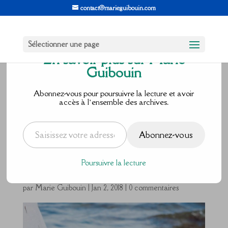
contact@marieguibouin.com
Sélectionner une page
En savoir plus sur Marie
Guibouin
Voyage aux
Abonnez-vous pour poursuivre la lecture et avoir
accès à l’ensemble des archives.
portes de mon
Saisissez votre adresse e-mail…
Abonnez-vous
Âme …
Poursuivre la lecture
par
Marie Guibouin
|
Jan 2, 2018
|
0 commentaires