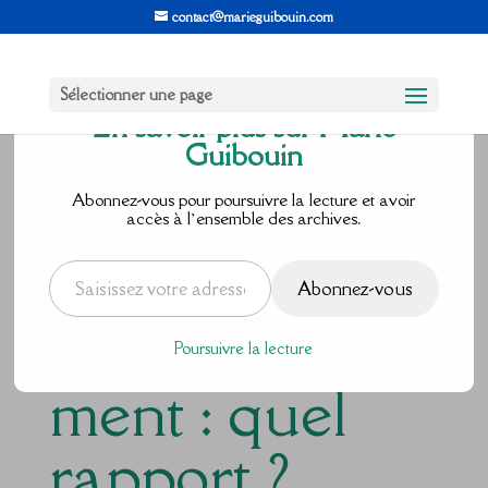
contact@marieguibouin.com
Sélectionner une page
En savoir plus sur Marie
Guibouin
Photographie
Abonnez-vous pour poursuivre la lecture et avoir
accès à l’ensemble des archives.
et
Saisissez votre adresse e-mail…
Abonnez-vous
accompagne
Poursuivre la lecture
ment : quel
rapport ?