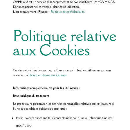
OVHcloud est un service d’hébergement et de backend fourni par OVH S.A.S.
Données personnelles traitées : données d’utilisation.
Lieu de traitement : France –
Politique de confidentialité
.
Politique relative
aux Cookies
Ce site web utilise des traqueurs. Pour en savoir plus, les utilisateurs peuvent
consulter la
Politique relative aux Cookies
.
Informations complémentaires pour les utilisateurs :
Base juridique du traitement :
La propriétaire peut traiter les données personnelles relatives aux utilisateurs si
l’une des conditions suivantes s’applique :
les utilisateurs ont donné leur consentement pour une ou plusieurs finalités
spécifiques.