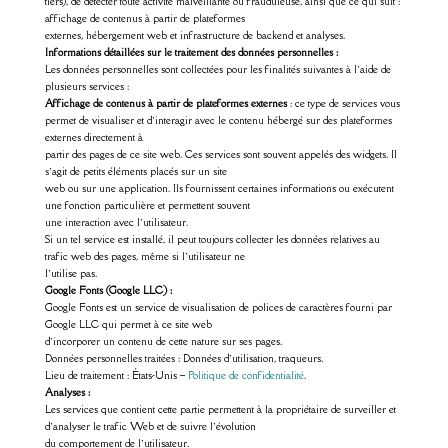
tiers), de détecter toute activité malveillante ou frauduleuse, ainsi que ce qui suit :
affichage de contenus à partir de plateformes
externes, hébergement web et infrastructure de backend et analyses.
Informations détaillées sur le traitement des données personnelles :
Les données personnelles sont collectées pour les finalités suivantes à l’aide de
plusieurs services :
Affichage de contenus à partir de plateformes externes
: ce type de services vous
permet de visualiser et d’interagir avec le contenu hébergé sur des plateformes
externes directement à
partir des pages de ce site web. Ces services sont souvent appelés des widgets. Il
s’agit de petits éléments placés sur un site
web ou sur une application. Ils fournissent certaines informations ou exécutent
une fonction particulière et permettent souvent
une interaction avec l’utilisateur.
Si un tel service est installé, il peut toujours collecter les données relatives au
trafic web des pages, même si l’utilisateur ne
l’utilise pas.
Google Fonts (Google LLC) :
Google Fonts est un service de visualisation de polices de caractères fourni par
Google LLC qui permet à ce site web
d’incorporer un contenu de cette nature sur ses pages.
Données personnelles traitées : Données d’utilisation, traqueurs.
Lieu de traitement : États-Unis –
Politique de confidentialité
.
Analyses :
Les services que contient cette partie permettent à la propriétaire de surveiller et
d’analyser le trafic Web et de suivre l’évolution
du comportement de l’utilisateur.