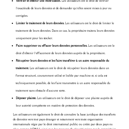
Vérifier et obtenir une rectification.
Les utilisateurs ont le droit de vérifier
l’exactitude de leurs données et de demander qu’elles soient mises à jour ou
corrigées.
Limiter le traitement de leurs données.
Les utilisateurs ont le droit de limiter le
traitement de leurs données. Dans ce cas, la propriétaire traitera leurs données
uniquement pour les stocker.
Faire supprimer ou effacer leurs données personnelles.
Les utilisateurs ont le
droit d’obtenir l’effacement de leurs données auprès de la propriétaire.
Récupérer leurs données et les faire transférer à un autre responsable du
traitement.
Les utilisateurs ont le droit de récupérer leurs données dans un
format structuré, couramment utilisé et lisible par machine et, si cela est
techniquement possible, de les faire transmettre à un autre responsable du
traitement sans obstacle d’aucune sorte.
Déposer plainte.
Les utilisateurs ont le droit de déposer une plainte auprès de
leur autorité compétente en matière de protection des données.
Les utilisateurs ont également le droit de connaître la base juridique des transferts
de données vers tout pays étranger et notamment vers toute organisation
internationale régie par le droit international public ou créée par deux pays ou