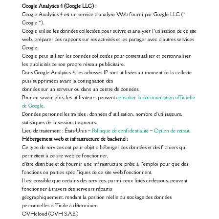
Google Analytics 4 (Google LLC) :
Google Analytics 4 est un service d’analyse Web fourni par Google LLC («
Google »).
Google utilise les données collectées pour suivre et analyser l’utilisation de ce site
web, préparer des rapports sur ses activités et les partager avec d’autres services
Google.
Google peut utiliser les données collectées pour contextualiser et personnaliser
les publicités de son propre réseau publicitaire.
Dans Google Analytics 4, les adresses IP sont utilisées au moment de la collecte
puis supprimées avant la consignation des
données sur un serveur ou dans un centre de données.
Pour en savoir plus, les utilisateurs peuvent
consulter la documentation officielle
de Google
.
Données personnelles traitées : données d’utilisation, nombre d’utilisateurs,
statistiques de la session, traqueurs.
Lieu de traitement : États-Unis –
Politique de confidentialité
–
Option de retrait
.
Hébergement web et infrastructure de backend :
Ce type de services ont pour objet d’héberger des données et des fichiers qui
permettent à ce site web de fonctionner,
d’être distribué et de fournir une infrastructure prête à l’emploi pour que des
fonctions ou parties spécifiques de ce site web fonctionnent.
Il est possible que certains des services, parmi ceux listés ci-dessous, peuvent
fonctionner à travers des serveurs répartis
géographiquement, rendant la position réelle du stockage des données
personnelles difficile à déterminer.
OVHcloud (OVH S.A.S.)