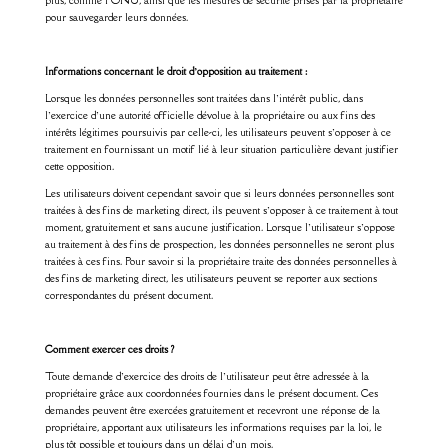
plus, comme l’ONU, ainsi que les mesures de sécurité prises par la propriétaire
pour sauvegarder leurs données.
Informations concernant le droit d’opposition au traitement :
Lorsque les données personnelles sont traitées dans l’intérêt public, dans
l’exercice d’une autorité officielle dévolue à la propriétaire ou aux fins des
intérêts légitimes poursuivis par celle-ci, les utilisateurs peuvent s’opposer à ce
traitement en fournissant un motif lié à leur situation particulière devant justifier
cette opposition.
Les utilisateurs doivent cependant savoir que si leurs données personnelles sont
traitées à des fins de marketing direct, ils peuvent s’opposer à ce traitement à tout
moment, gratuitement et sans aucune justification. Lorsque l’utilisateur s’oppose
au traitement à des fins de prospection, les données personnelles ne seront plus
traitées à ces fins. Pour savoir si la propriétaire traite des données personnelles à
des fins de marketing direct, les utilisateurs peuvent se reporter aux sections
correspondantes du présent document.
Comment exercer ces droits ?
Toute demande d’exercice des droits de l’utilisateur peut être adressée à la
propriétaire grâce aux coordonnées fournies dans le présent document. Ces
demandes peuvent être exercées gratuitement et recevront une réponse de la
propriétaire, apportant aux utilisateurs les informations requises par la loi, le
plus tôt possible et toujours dans un délai d’un mois.