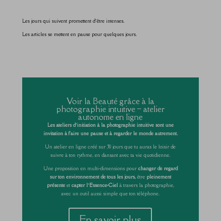
Les jours qui suivent promettent d’être intenses.
Les articles se mettent en pause pour quelques jours.
Voir la Beauté grâce à la
photographie intuitive – atelier
autonome en ligne
Les ateliers d’initiation à la photographie intuitive sont une
invitation à faire une pause et à regarder le monde autrement.
Un atelier en ligne créé sur 30 jours que tu auras le loisir de
suivre à ton rythme, en dansant avec ta vie quotidienne.
Une proposition en multi-dimensions pour
changer de regard
sur ton environnement de tous les jours,
être
pleinement
présente
et
capter l’Essence-Ciel
à travers la photographie,
avec un outil aussi simple que ton téléphone.
En savoir plus