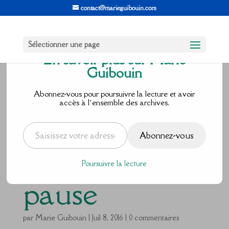
contact@marieguibouin.com
Sélectionner une page
En savoir plus sur Marie
Guibouin
Défi nature
Abonnez-vous pour poursuivre la lecture et avoir
accès à l’ensemble des archives.
jour 8 : le
Saisissez votre adresse e-mail…
Abonnez-vous
temps d’une
Poursuivre la lecture
pause
par
Marie Guibouin
|
Juil 8, 2016
|
0 commentaires