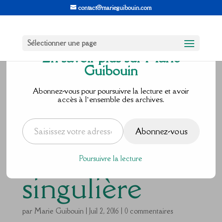
contact@marieguibouin.com
Sélectionner une page
En savoir plus sur Marie
Guibouin
Défi juillet
Abonnez-vous pour poursuivre la lecture et avoir
accès à l’ensemble des archives.
jour 2 :
Saisissez votre adresse e-mail…
Abonnez-vous
rencontre
Poursuivre la lecture
singulière
par
Marie Guibouin
|
Juil 2, 2016
|
0 commentaires