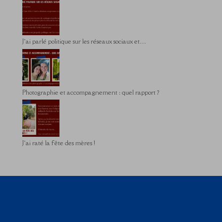
J’ai parlé politique sur les réseaux sociaux et…
Photographie et accompagnement : quel rapport ?
J’ai raté la fête des mères !