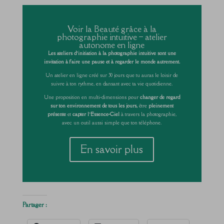
Voir la Beauté grâce à la
photographie intuitive – atelier
autonome en ligne
Les ateliers d’initiation à la photographie intuitive sont une
invitation à faire une pause et à regarder le monde autrement.
Un atelier en ligne créé sur 30 jours que tu auras le loisir de
suivre à ton rythme, en dansant avec ta vie quotidienne.
Une proposition en multi-dimensions pour
changer de regard
sur ton environnement de tous les jours,
être
pleinement
présente
et
capter l’Essence-Ciel
à travers la photographie,
avec un outil aussi simple que ton téléphone.
En savoir plus
Partager :