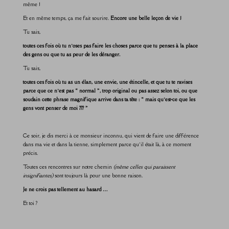
même !
Et en même temps, ça me fait sourire.
Encore une belle leçon de vie !
Tu sais,
toutes ces fois où tu n’oses pas faire les choses parce que tu penses à la place
des gens ou que tu as peur de les déranger.
Tu sais,
toutes ces fois où tu as un élan, une envie, une étincelle, et que tu te ravises
parce que ce n’est pas « normal », trop original ou pas assez selon toi, ou que
soudain cette phrase magnifique arrive dans ta tête : « mais qu’est-ce que les
gens vont penser de moi ??? »
Ce soir, je dis merci à ce monsieur inconnu, qui vient de faire une différence
dans ma vie et dans la tienne, simplement parce qu’il était là, à ce moment
précis.
Toutes ces rencontres sur notre chemin
(même celles qui paraissent
insignifiantes)
sont toujours là pour une bonne raison.
Je ne crois pas tellement au hasard …
Et toi ?