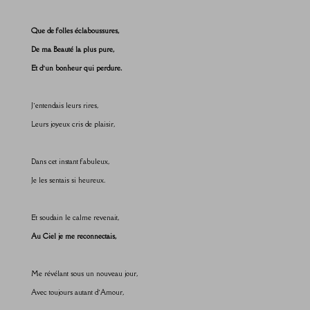
Que de folles éclaboussures,
De ma Beauté la plus pure,
Et d’un bonheur qui perdure.
J’entendais leurs rires,
Leurs joyeux cris de plaisir,
Dans cet instant fabuleux,
Je les sentais si heureux.
Et soudain le calme revenait,
Au Ciel je me reconnectais,
Me révélant sous un nouveau jour,
Avec toujours autant d’Amour,