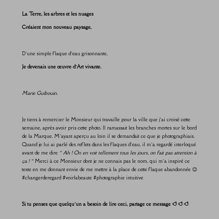
La Terre, les arbres et les nuages
Créaient mon nouveau paysage,
D’une simple flaque d’eau grisonnante,
Je devenais une œuvre d’Art vivante.
Marie Guibouin.
Je tiens à remercier le Monsieur qui travaille pour la ville que j’ai croisé cette
semaine, après avoir pris cette photo. Il ramassait les branches mortes sur le bord
de la Marque. M’ayant aperçu au loin il se demandait ce que je photographiais.
Quand je lui ai parlé des reflets dans les flaques d’eau, il m’a regardé interloqué
avant de me dire
« Ah ! On en voit tellement tous les jours, on fait pas attention à
ça ! »
Merci à ce Monsieur dont je ne connais pas le nom, qui m’a inspiré ce
texte en me donnant envie de me mettre à la place de cette flaque abandonnée 😉
#changerderegard #voirlabeaute #photographie intuitive
Si tu penses que quelqu’un a besoin de lire ceci, partage ce message <3 <3 <3