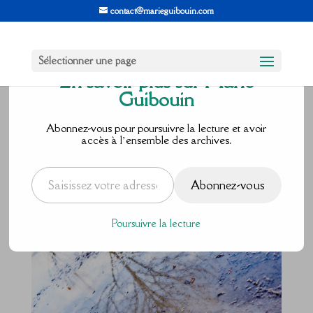
contact@marieguibouin.com
Sélectionner une page
En savoir plus sur Marie
Guibouin
Beauté
Abonnez-vous pour poursuivre la lecture et avoir
accès à l’ensemble des archives.
ignorée
Saisissez votre adresse e-mail…
Abonnez-vous
par
Marie Guibouin
|
Jan 20, 2018
|
2 commentaires
Poursuivre la lecture