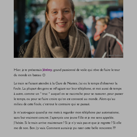
Hier, je te présentais
Jérémy
, grand passionné de voile qui rêve de faire le tour
du monde en bateau 🙂
Le train se faisant attendre à la Gare de Nantes, j’ai eu le temps d’observer la
foule. La plupart des gens se réfugiant sur leur téléphone, et moi aussi de temps
à autre, comme un « truc » auquel on se raccroche pour se rassurer, pour passer
le temps, ou pour se faire croire qu’on est connecté au monde. Alors qu’au
milieu de cette foule, c’est tout le contraire qui se passait.
Je m’auto-agace quand je me mets à regarder mon téléphone par automatisme,
sans but vraiment concret. J’aperçois une jeune fille et je me sens appelée.
J’hésite. Si le train arrive maintenant ? Si je n’y vais pas et que je regrette ? Si elle
me dit non. Bon j’y vais. Comment aurais-je pu rater cette belle rencontre ???