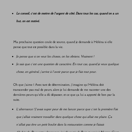
Le conseil, c’est de mettre de l’argent de côté. Dans tous les cas, quand on a un
but, on est motivé.
Ma prochaine question coule de source, quand je demande à Héléna si elle
pense que tout est possible dans la vie.
Je pense que si on veut les choses, on les obtiens. Vraiment !
Je sais que c’est une question de caractère. En tout cas, quand je veux quelque
chose, en général, j’arrive à l’avoir parce que je fais tout pour.
Oh que j’aime ! Avec tant de détermination, j’imagine qu’Héléna doit
transcender pas mal de peurs, alors je lui demande de me raconter une des
dernières peurs qu’elle a dû dépasser, et ce que ça lui a apporté de bon par la
suite.
L’alternance ! J’avais super peur de me lancer parce que c’est la première fois
que j’allais vraiment travailler dans quelque chose qui allait me plaire. Ça
n’allait pas être un petit boulot dans la restauration comme je faisais
d’habitude. Pour cette alternance, j’ai dû partir de Paris et venir à Nantes. C’est