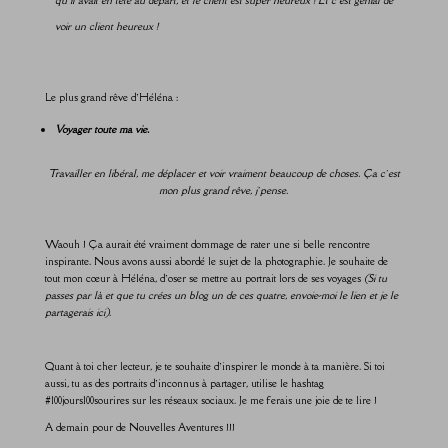
voir un client heureux !
Le plus grand rêve d’Héléna :
Voyager toute ma vie.
Travailler en libéral, me déplacer et voir vraiment beaucoup de choses.
Ça c’est
mon plus grand rêve, j’pense.
Waouh ! Ça aurait été vraiment dommage de rater une si belle rencontre
inspirante. Nous avons aussi abordé le sujet de la photographie. Je souhaite de
tout mon cœur à Héléna, d’oser se mettre au portrait lors de ses voyages
(Si tu
passes par là et que tu crées un blog un de ces quatre, envoie-moi le lien et je le
partagerais ici)
.
Quant à toi cher lecteur, je te souhaite d’inspirer le monde à ta manière. Si toi
aussi, tu as des portraits d’inconnus à partager, utilise le hashtag
#100jours100sourires sur les réseaux sociaux. Je me ferais une joie de te lire !
A demain pour de Nouvelles Aventures !!!