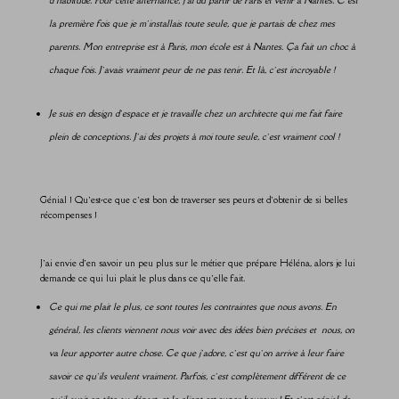
la première fois que je m’installais toute seule, que je partais de chez mes
parents. Mon entreprise est à Paris, mon école est à Nantes. Ça fait un choc à
chaque fois. J’avais vraiment peur de ne pas tenir. Et là, c’est incroyable !
Je suis en design d’espace et je travaille chez un architecte qui me fait faire
plein de conceptions. J’ai des projets à moi toute seule, c’est vraiment cool !
Génial ! Qu’est-ce que c’est bon de traverser ses peurs et d’obtenir de si belles
récompenses !
J’ai envie d’en savoir un peu plus sur le métier que prépare Héléna, alors je lui
demande ce qui lui plait le plus dans ce qu’elle fait.
Ce qui me plait le plus, ce sont toutes les contraintes que nous avons. En
général, les clients viennent nous voir avec des idées bien précises et nous, on
va leur apporter autre chose. Ce que j’adore, c’est qu’on arrive à leur faire
savoir ce qu’ils veulent vraiment. Parfois, c’est complètement différent de ce
qu’il avait en tête au départ, et le client est super heureux ! Et c’est génial de