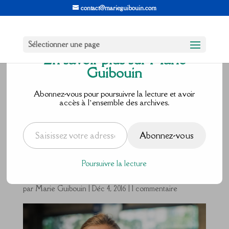
contact@marieguibouin.com
Sélectionner une page
En savoir plus sur Marie
Guibouin
#100jours100so
Abonnez-vous pour poursuivre la lecture et avoir
accès à l’ensemble des archives.
urires :
Saisissez votre adresse e-mail…
Abonnez-vous
Héléna
Poursuivre la lecture
par
Marie Guibouin
|
Déc 4, 2016
|
1 commentaire