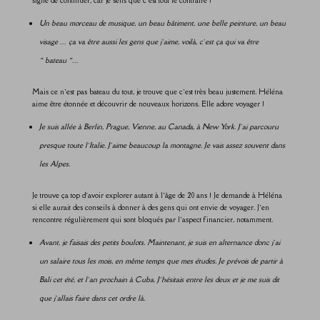
Un beau morceau de musique, un beau bâtiment, une belle peinture, un beau
visage … ça va être aussi les gens que j’aime, voilà, c’est ça qui va être
« bateau »…
Mais ce n’est pas bateau du tout, je trouve que c’est très beau justement. Héléna
aime être étonnée et découvrir de nouveaux horizons. Elle adore voyager !
Je suis allée à Berlin, Prague, Vienne, au Canada, à New York. J’ai parcouru
presque toute l’Italie. J’aime beaucoup la montagne. Je vais assez souvent dans
les Alpes.
Je trouve ça top d’avoir explorer autant à l’âge de 20 ans ! Je demande à Héléna
si elle aurait des conseils à donner à des gens qui ont envie de voyager. J’en
rencontre régulièrement qui sont bloqués par l’aspect financier, notamment.
Avant, je faisais des petits boulots. Maintenant, je suis en alternance donc j’ai
un salaire tous les mois, en même temps que mes études. Je prévois de partir à
Bali cet été, et l’an prochain à Cuba. J’hésitais entre les deux et je me suis dit
que j’allais faire dans cet ordre là.