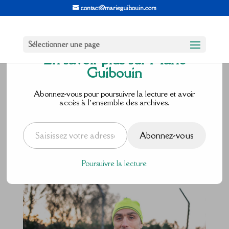
contact@marieguibouin.com
Sélectionner une page
En savoir plus sur Marie
Guibouin
#100jours100so
Abonnez-vous pour poursuivre la lecture et avoir
accès à l’ensemble des archives.
urires : David
Saisissez votre adresse e-mail…
Abonnez-vous
par
Marie Guibouin
|
Déc 28, 2016
|
0 commentaires
Poursuivre la lecture