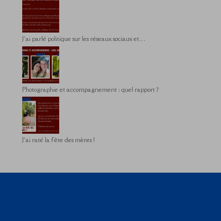
J’ai parlé politique sur les réseaux sociaux et…
Photographie et accompagnement : quel rapport ?
J’ai raté la fête des mères !