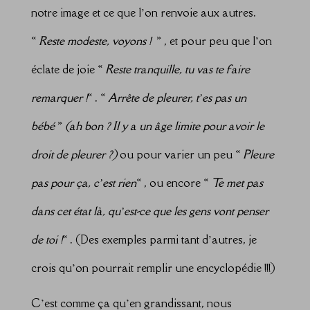
notre image et ce que l’on renvoie aux autres.
«
Reste modeste, voyons !
» , et pour peu que l’on
éclate de joie «
Reste tranquille, tu vas te faire
remarquer !
« . «
Arrête de pleurer, t’es pas un
bébé
»
(ah bon ? Il y a un âge limite pour avoir le
droit de pleurer ?)
ou pour varier un peu «
Pleure
pas pour ça, c’est rien
« , ou encore «
Te met pas
dans cet état là, qu’est-ce que les gens vont penser
de toi !
« . (Des exemples parmi tant d’autres, je
crois qu’on pourrait remplir une encyclopédie !!!)
C’est comme ça qu’en grandissant, nous