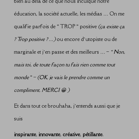
bien au delà de ce que nous inculque notre
éducation, la société actuelle, les médias … On me
qualifie parfois de « TROP » positive
(ça existe ça
? Trop positive ? …)
ou encore d’utopiste ou de
marginale et j’en passe et des meilleurs … –
« Non,
mais toi, de toute façon tu fais rien comme tout
monde
» –
(OK, je vais le prendre comme un
compliment, MERCI 😀 )
Et dans tout ce brouhaha, j’entends aussi que je
suis
inspirante
,
innovante
,
créative
,
pétillante
.