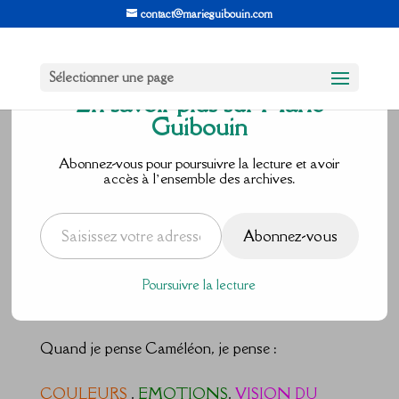
contact@marieguibouin.com
Sélectionner une page
En savoir plus sur Marie
Guibouin
La naissance
Abonnez-vous pour poursuivre la lecture et avoir
accès à l’ensemble des archives.
du caméléon
Saisissez votre adresse e-mail…
Abonnez-vous
par
Marie Guibouin
|
Avr 22, 2016
|
0 commentaires
Poursuivre la lecture
Quand je pense Caméléon, je pense :
COULEURS
,
EMOTIONS
,
VISION DU