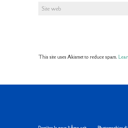
This site uses Akismet to reduce spam.
Lear
Derrière la peur, l’Âme agit…
Photographies d’