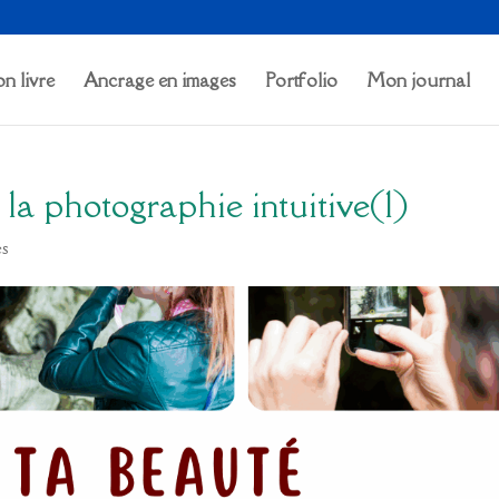
n livre
Ancrage en images
Portfolio
Mon journal
la photographie intuitive(1)
es