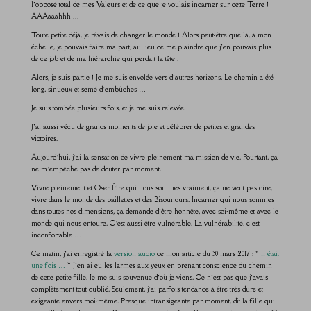
l’opposé total de mes Valeurs et de ce que je voulais incarner sur cette Terre !
AAAaaahhh !!!
Toute petite déjà, je rêvais de changer le monde ! Alors peut-être que là, à mon
échelle, je pouvais faire ma part, au lieu de me plaindre que j’en pouvais plus
de ce job et de ma hiérarchie qui perdait la tête !
Alors, je suis partie ! Je me suis envolée vers d’autres horizons. Le chemin a été
long, sinueux et semé d’embûches …
Je suis tombée plusieurs fois, et je me suis relevée.
J’ai aussi vécu de grands moments de joie et célébrer de petites et grandes
victoires.
Aujourd’hui, j’ai la sensation de vivre pleinement ma mission de vie. Pourtant, ça
ne m’empêche pas de douter par moment.
Vivre pleinement et Oser Être qui nous sommes vraiment, ça ne veut pas dire,
vivre dans le monde des paillettes et des Bisounours. Incarner qui nous sommes
dans toutes nos dimensions, ça demande d’être honnête, avec soi-même et avec le
monde qui nous entoure. C’est aussi être vulnérable. La vulnérabilité, c’est
inconfortable …
Ce matin, j’ai enregistré la
version audio
de mon article du 30 mars 2017 : «
Il était
une fois …
» J’en ai eu les larmes aux yeux en prenant conscience du chemin
de cette petite fille. Je me suis souvenue d’où je viens. Ce n’est pas que j’avais
complètement tout oublié. Seulement, j’ai parfois tendance à être très dure et
exigeante envers moi-même. Presque intransigeante par moment, dit la fille qui