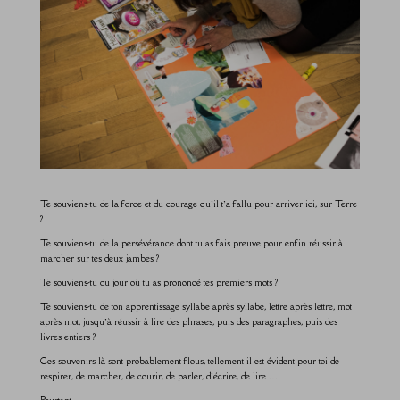
Te souviens-tu de la force et du courage qu’il t’a fallu pour arriver ici, sur Terre
?
Te souviens-tu de la persévérance dont tu as fais preuve pour enfin réussir à
marcher sur tes deux jambes ?
Te souviens-tu du jour où tu as prononcé tes premiers mots ?
Te souviens-tu de ton apprentissage syllabe après syllabe, lettre après lettre, mot
après mot, jusqu’à réussir à lire des phrases, puis des paragraphes, puis des
livres entiers ?
Ces souvenirs là sont probablement flous, tellement il est évident pour toi de
respirer, de marcher, de courir, de parler, d’écrire, de lire …