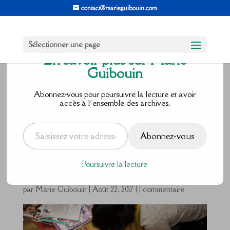
contact@marieguibouin.com
Sélectionner une page
En savoir plus sur Marie
Guibouin
Souviens-toi
Abonnez-vous pour poursuivre la lecture et avoir
accès à l’ensemble des archives.
d’où tu viens
Saisissez votre adresse e-mail…
Abonnez-vous
…
Poursuivre la lecture
par
Marie Guibouin
|
Août 22, 2017
|
1 commentaire