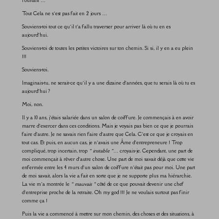
Pourtant …
Tout Cela ne s’est pas fait en 2 jours …
Souviens-toi tout ce qu’il t’a fallu traverser pour arriver là où tu en es
aujourd’hui.
Souviens-toi de toutes les petites victoires sur ton chemin. Si si, il y en a eu plein
!!!
Souviens-toi.
Imaginais-tu, ne serait-ce qu’il y a une dizaine d’années, que tu serais là où tu es
aujourd’hui ?
Moi, non.
Il y a 10 ans, j’étais salariée dans un salon de coiffure. Je commençais à en avoir
marre d’exercer dans ces conditions. Mais je voyais pas bien ce que je pourrais
faire d’autre. Je ne savais rien faire d’autre que Cela. C’est ce que je croyais en
tout cas. Et puis, en aucun cas, je n’avais une Âme d’entrepreneure ! Trop
compliqué, trop incertain, trop
« instable »
… croyais-je. Cependant, une part de
moi commençait à rêver d’autre chose. Une part de moi savait déjà que cette vie
enfermée entre les 4 murs d’un salon de coiffure n’était pas pour moi. Une part
de moi savait, alors la vie a fait en sorte que je ne supporte plus ma hiérarchie.
La vie m’a montrée le
« mauvais »
côté de ce que pouvait devenir une chef
d’entreprise proche de la retraite. Oh my god !!! Je ne voulais surtout pas finir
comme ça !
Puis la vie a commencé à mettre sur mon chemin, des choses et des situations, à