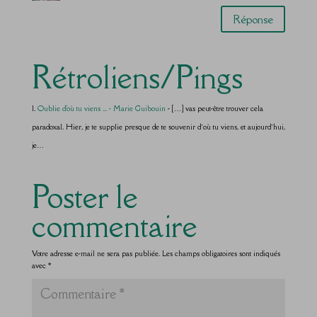
Réponse
Rétroliens/Pings
Oublie d'où tu viens ... - Marie Guibouin
- […] vas peut-être trouver cela
paradoxal. Hier, je te supplie presque de te souvenir d’où tu viens, et aujourd’hui,
je…
Poster le
commentaire
Votre adresse e-mail ne sera pas publiée.
Les champs obligatoires sont indiqués
avec
*