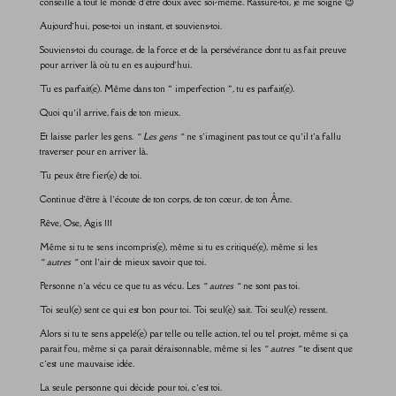
conseille à tout le monde d’être doux avec soi-même. Rassure-toi, je me soigne 😉
Aujourd’hui, pose-toi un instant, et souviens-toi.
Souviens-toi du courage, de la force et de la persévérance dont tu as fait preuve
pour arriver là où tu en es aujourd’hui.
Tu es parfait(e). Même dans ton « imperfection », tu es parfait(e).
Quoi qu’il arrive, fais de ton mieux.
Et laisse parler les gens.
« Les gens »
ne s’imaginent pas tout ce qu’il t’a fallu
traverser pour en arriver là.
Tu peux être fier(e) de toi.
Continue d’être à l’écoute de ton corps, de ton cœur, de ton Âme.
Rêve, Ose, Agis !!!
Même si tu te sens incompris(e), même si tu es critiqué(e), même si les
« autres »
ont l’air de mieux savoir que toi.
Personne n’a vécu ce que tu as vécu. Les
« autres »
ne sont pas toi.
Toi seul(e) sent ce qui est bon pour toi. Toi seul(e) sait. Toi seul(e) ressent.
Alors si tu te sens appelé(e) par telle ou telle action, tel ou tel projet, même si ça
parait fou, même si ça parait déraisonnable, même si les
« autres »
te disent que
c’est une mauvaise idée.
La seule personne qui décide pour toi, c’est toi.