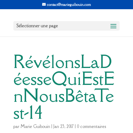
contact@marieguibouin.com
Sélectionner une page
RévélonsLaD
éesseQuiEstE
nNousBêtaTe
st-14
par
Marie Guibouin
|
Jan 23, 2017
|
0 commentaires