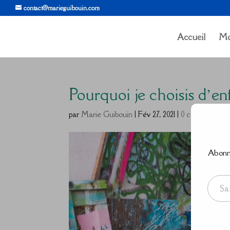
contact@marieguibouin.com
Accueil
Mo
Pourquoi je choisis d’en
par
Marie Guibouin
|
Fév 27, 2021
|
0 commentaire
Abonne
Saisissez votre adresse e-mail…