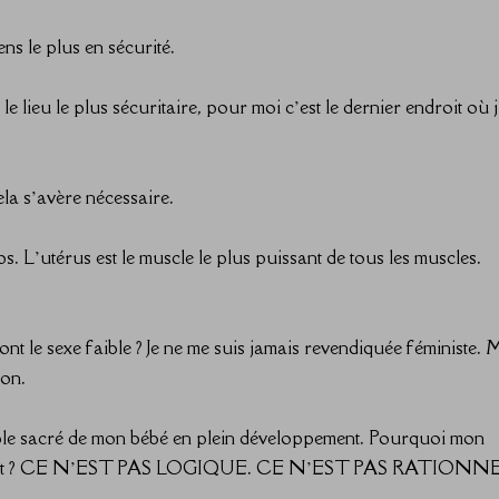
e sens le plus en sécurité. ⠀⠀⠀⠀⠀⠀⠀⠀⠀
le lieu le plus sécuritaire, pour moi c’est le dernier endroit où j
⠀⠀⠀⠀⠀⠀⠀⠀⠀
si cela s’avère nécessaire. ⠀⠀⠀⠀⠀⠀⠀⠀⠀
s. L’utérus est le muscle le plus puissant de tous les muscles.
nt le sexe faible ? Je ne me suis jamais revendiquée féministe. 
 façon. ⠀⠀⠀⠀⠀⠀⠀⠀⠀
emple sacré de mon bébé en plein développement. Pourquoi mon
 moment ? CE N’EST PAS LOGIQUE. CE N’EST PAS RATIONN
⠀⠀⠀