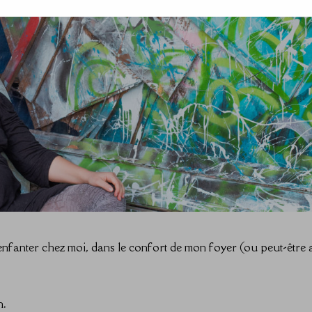
’enfanter chez moi, dans le confort de mon foyer (ou peut-être
⠀
ellion. ⠀⠀⠀⠀⠀⠀⠀⠀⠀