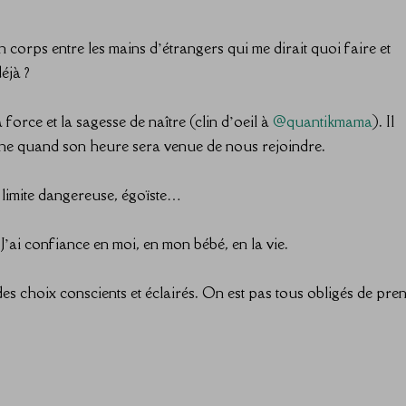
corps entre les mains d’étrangers qui me dirait quoi faire et
it déjà ? ⠀⠀⠀⠀⠀⠀⠀⠀⠀
force et la sagesse de naître (clin d’oeil à
@quantikmama
). Il
rsonne quand son heure sera venue de nous rejoindre. ⠀⠀⠀⠀⠀
ente, limite dangereuse, égoïste… ⠀⠀⠀⠀⠀⠀⠀⠀⠀
. J’ai confiance en moi, en mon bébé, en la vie. ⠀⠀⠀⠀⠀⠀⠀⠀⠀
es choix conscients et éclairés. On est pas tous obligés de pre