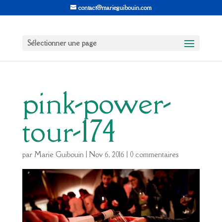
contact@marieguibouin.com
Sélectionner une page
pink-power-
tour-174
par
Marie Guibouin
|
Nov 6, 2016
|
0 commentaires