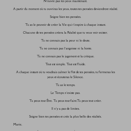
N’ouvre pas les yeux maintenant.
A partir du moment où tu ouvriras les yeux, toutes tes pensées deviendront réalité.
Soigne bien tes pensées.
Tu as le pouvoir de créer la Vie qui t’inspire à chaque instant.
Chacune de tes pensées créera la Réalité que tu veux voir exister.
Tu ne connais pas la peur ni le doute.
Tu ne connais pas l’angoisse ni la honte.
Tu ne connais pas le jugement et la critique.
Tout est simple. Tout est fluide.
A chaque instant où tu voudrais calmer le flot de tes pensées, tu fermeras les
yeux et écouteras le Silence.
Tu as le temps.
Le Temps n’existe pas.
Tu peux tout Être. Tu peux tout faire.Tu peux tout créer.
Il n’y a pas de limites.
Soigne bien tes pensées et crée la plus belle des réalités.
Marie,