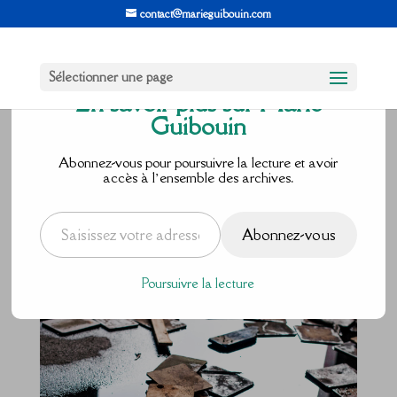
contact@marieguibouin.com
Sélectionner une page
En savoir plus sur Marie
Guibouin
Oublie
Abonnez-vous pour poursuivre la lecture et avoir
accès à l’ensemble des archives.
TOUT !
Saisissez votre adresse e-mail…
Abonnez-vous
par
Marie Guibouin
|
Août 29, 2017
|
2 commentaires
Poursuivre la lecture