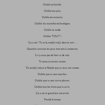
Oublie ta famille.
Oublie tes amis.
Oublie tes ennemis.
Oublie les nouvelles technologies.
Oublie la mode.
Oublie TOUT !
Ça y est ! Tu es là, tout(e) nu(e), dans le noir…
Quand tu ouvriras les yeux, tout sera à construire.
Il n’y aura pas de bien ni de mal.
Tu seras en terrain neutre.
Toi seul(e) créera la Réalité que tu veux voir exister.
Oublie que tu sais marcher.
Oublie que tu sais rire et pleurer.
Oublie tous les livres que tu as lu.
Ça y est, le grand jour est arrivé.
Prends le temps.