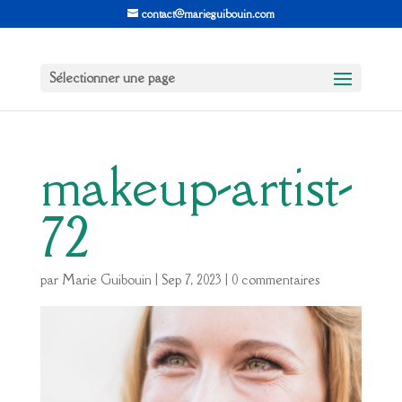
contact@marieguibouin.com
Sélectionner une page
makeup-artist-
72
par
Marie Guibouin
|
Sep 7, 2023
|
0 commentaires