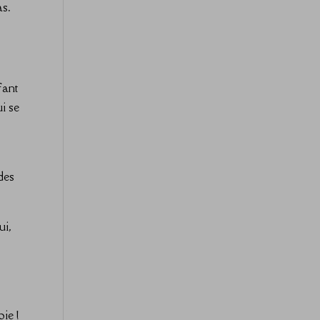
as.
fant
i se
des
ui,
t
oie !