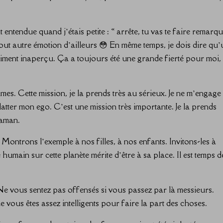
entendue quand j’étais petite : « arrête, tu vas te faire remarq
 ni tout autre émotion d’ailleurs 😳 En même temps, je dois dire qu
aiment inaperçu. Ça a toujours été une grande fierté pour moi,
es. Cette mission, je la prends très au sérieux. Je ne m’engage
latter mon ego. C’est une mission très importante. Je la prends
maman.
Montrons l’exemple à nos filles, à nos enfants. Invitons-les à
 humain sur cette planète mérite d’être à sa place. Il est temps d
 Ne vous sentez pas offensés si vous passez par là messieurs.
 vous êtes assez intelligents pour faire la part des choses.