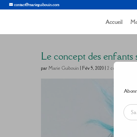
contact@marieguibouin.com
Accueil
Mo
Le concept des enfants 
par
Marie Guibouin
|
Fév 5, 2020
|
2 commentaire
Abonne
Saisissez votre adresse e-mail…