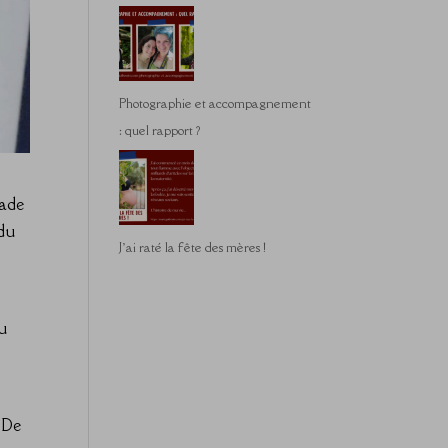
Photographie et accompagnement
: quel rapport ?
lade
 du
J’ai raté la fête des mères !
du
 De