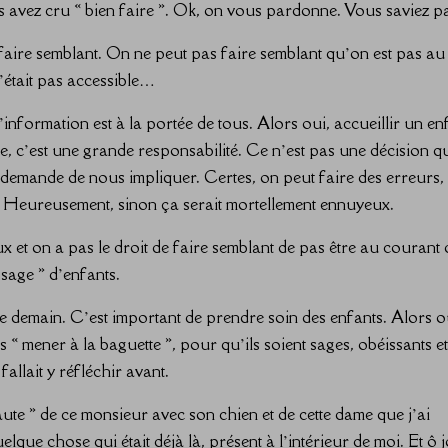
s avez cru « bien faire ». Ok, on vous pardonne. Vous saviez p
faire semblant. On ne peut pas faire semblant qu’on est pas au
’était pas accessible…
nformation est à la portée de tous. Alors oui, accueillir un en
le, c’est une grande responsabilité. Ce n’est pas une décision qu
s demande de nous impliquer. Certes, on peut faire des erreurs,
 Heureusement, sinon ça serait mortellement ennuyeux.
ux et on a pas le droit de faire semblant de pas être au courant 
sage » d’enfants.
de demain. C’est important de prendre soin des enfants. Alors o
es « mener à la baguette », pour qu’ils soient sages, obéissants e
 fallait y réfléchir avant.
 faute » de ce monsieur avec son chien et de cette dame que j’ai
uelque chose qui était déjà là, présent à l’intérieur de moi. Et ô j