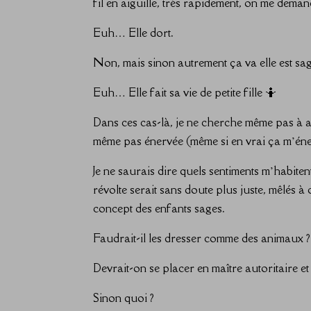
fil en aiguille, très rapidement, on me demand
Euh… Elle dort.
Non, mais sinon autrement ça va elle est sage
Euh… Elle fait sa vie de petite fille 🤷
Dans ces cas-là, je ne cherche même pas à ali
même pas énervée (même si en vrai ça m’éne
Je ne saurais dire quels sentiments m’habitent 
révolte serait sans doute plus juste, mêlés à
concept des enfants sages.
Faudrait-il les dresser comme des animaux ?
Devrait-on se placer en maître autoritaire e
Sinon quoi ?