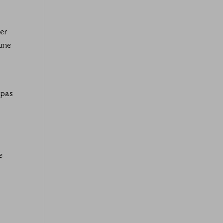
uer
’une
 pas
e