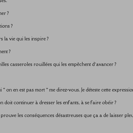
ses.
mer ?
tions ?
 la vie qui les inspire ?
ment ?
eilles casseroles rouillées qui les empêchent d’avancer ?
.
« on en est pas mort » me direz-vous. Je déteste cette expressio
 doit continuer à dresser les enfants, à se faire obéir ?
prouve les conséquences désastreuses que ça a de laisser ple