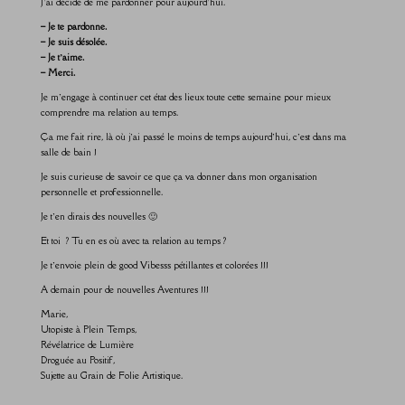
J’ai décidé de me pardonner pour aujourd’hui.
– Je te pardonne.
– Je suis désolée.
– Je t’aime.
– Merci.
Je m’engage à continuer cet état des lieux toute cette semaine pour mieux
comprendre ma relation au temps.
Ça me fait rire, là où j’ai passé le moins de temps aujourd’hui, c’est dans ma
salle de bain !
Je suis curieuse de savoir ce que ça va donner dans mon organisation
personnelle et professionnelle.
Je t’en dirais des nouvelles 🙂
Et toi ? Tu en es où avec ta relation au temps ?
Je t’envoie plein de good Vibesss pétillantes et colorées !!!
A demain pour de nouvelles Aventures !!!
Marie,
Utopiste à Plein Temps,
Révélatrice de Lumière
Droguée au Positif,
Sujette au Grain de Folie Artistique.