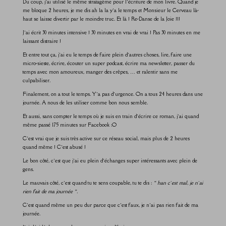
Du coup, j’ai utilisé le même stratagème pour l’écriture de mon livre. Quand je
me bloque 2 heures, je me dis ah la la y’a le temps et Monsieur le Cerveau là-
haut se laisse divertir par le moindre truc. Et là ! Re-Danse de la Joie !!!
J’ai écrit 30 minutes intensive ! 30 minutes en vrai de vrai ! Pas 30 minutes en me
laissant distraire !
Et entre tout ça, j’ai eu le temps de faire plein d’autres choses, lire, faire une
micro-sieste, écrire, écouter un super podcast​, écrire ma newsletter, passer du
temps avec mon amoureux, manger des crêpes, … et ralentir sans me
culpabiliser.
Finalement, on a tout le temps. Y’a pas d’urgence. On a tous 24 heures dans une
journée. A nous de les utiliser comme bon nous semble.
Et aussi, sans compter le temps où je suis en train d’écrire ce roman, j’ai quand
même passé 175 minutes sur Facebook :O
C’est vrai que je suis très active sur ce réseau social, mais plus de 2 heures
quand même ! C’est abusé !
Le bon côté, c’est que j’ai eu plein d’échanges super intéressants avec plein de
gens.
Le mauvais côté, c’est quand tu te sens coupable, tu te dis :
« han c’est mal, je n’ai
rien fait de ma journée ».
C’est quand même un peu dur parce que c’est faux, je n’ai pas rien fait de ma
journée.