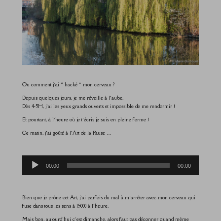
Ou comment j’ai « hacké » mon cerveau ?
Depuis quelques jours, je me réveille à l’aube.
Dès 4-5H, j’ai les yeux grands ouverts et impossible de me rendormir !
Et pourtant, à l’heure où je t’écris je suis en pleine forme !
Ce matin, j’ai goûté à l’Art de la Pause …
Lecteur
00:00
00:00
audio
Bien que je prône cet Art, j’ai parfois du mal à m’arrêter avec mon cerveau qui
fuse dans tous les sens à 15000 à l’heure.
Mais bon, aujourd’hui c’est dimanche, alors faut pas déconner quand même