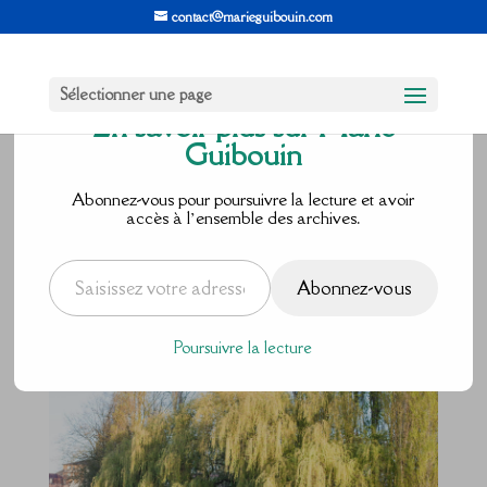
contact@marieguibouin.com
Sélectionner une page
En savoir plus sur Marie
Guibouin
L’art de la
Abonnez-vous pour poursuivre la lecture et avoir
accès à l’ensemble des archives.
pause …
Saisissez votre adresse e-mail…
Abonnez-vous
par
Marie Guibouin
|
Avr 2, 2017
|
0 commentaires
Poursuivre la lecture