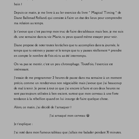
hein !
Depuis ce matin, je me livre à au 1er exercice du livre « Magical Timing » de
Diane Ballonad Rolland, qui consiste à faire un état des lieux pour comprendre
ma relation au temps.
Je t’avoue que c’est pas trop mon truc de faire des tableaux mais bon, je me suis
dit, une semaine dans ta vie Marie, tu peux quand même essayer pour voir.
Diane propose de noter toutes les tâches que tu accomplies dans ta journée, le
temps que tu estimes y passer et le temps que tu y passes réellement + prendre
en compte le nombre de fois où tu as été interrompu.
On va pas se mentir, c’est un peu chronophage. Toutefois, l’exercice est
intéressant.
J’essaie de me programmer 2 heures de pause dans ma semaine à un moment
précis, comme un rendez-vous non négociable mais j’avoue que j’ai beaucoup
de mal à tenir. Je pense à tout ce que j’ai encore à faire et ces deux heures ne
sont pas toujours utilisées à bon escient, surtout que mon cerveau à une forte
tendance à la rébellion quand on lui insurge de faire quelque chose.
Alors, ce matin, j’ai décidé de l’arnaquer !
J’ai arnaqué mon cerveau 😀
Je t’explique :
J’ai noté dans mon fameux tableau que j’allais me balader pendant 30 minutes.