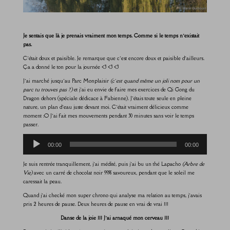
Je sentais que là je prenais vraiment mon temps. Comme si le temps n’existait
pas.
C’était doux et paisible. Je remarque que c’est encore doux et paisible d’ailleurs.
Ça a donné le ton pour la journée <3 <3 <3
J’ai marché jusqu’au Parc Monplaisir
(c’est quand même un joli nom pour un
parc tu trouves pas ?)
et j’ai eu envie de faire mes exercices de Qi Gong du
Dragon dehors (spéciale dédicace à Fabienne). J’étais toute seule en pleine
nature, un plan d’eau juste devant moi. C’était vraiment délicieux comme
moment :O J’ai fait mes mouvements pendant 30 minutes sans voir le temps
passer.
Lecteur
00:00
00:00
audio
Je suis rentrée tranquillement, j’ai médité, puis j’ai bu un thé Lapacho
(Arbre de
Vie)
avec un carré de chocolat noir 99% savoureux, pendant que le soleil me
caressait la peau.
Quand j’ai checké mon super chrono qui analyse ma relation au temps, j’avais
pris 2 heures de pause. Deux heures de pause en vrai de vrai !!!
Danse de la joie !!! J’ai arnaqué mon cerveau !!!