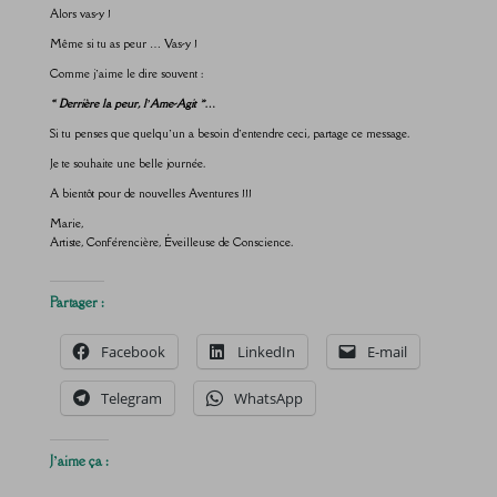
Alors vas-y !
Même si tu as peur … Vas-y !
Comme j’aime le dire souvent :
« Derrière la peur, l’Ame-Agit »…
Si tu penses que quelqu’un a besoin d’entendre ceci, partage ce message.
Je te souhaite une belle journée.
A bientôt pour de nouvelles Aventures !!!
Marie,
Artiste, Conférencière, Éveilleuse de Conscience.
Partager :
Facebook
LinkedIn
E-mail
Telegram
WhatsApp
J’aime ça :