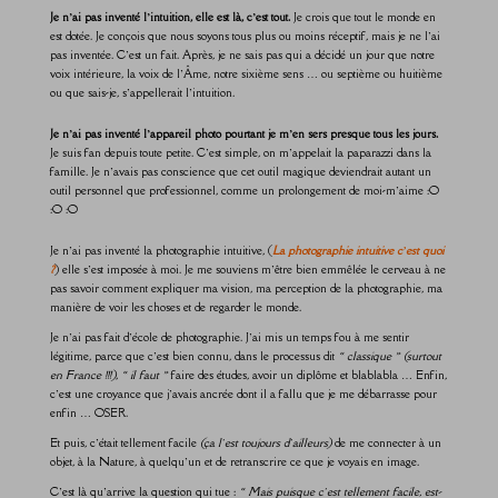
Je n’ai pas inventé l’intuition, elle est là, c’est tout.
Je crois que tout le monde en
est dotée. Je conçois que nous soyons tous plus ou moins réceptif, mais je ne l’ai
pas inventée. C’est un fait. Après, je ne sais pas qui a décidé un jour que notre
voix intérieure, la voix de l’Âme, notre sixième sens … ou septième ou huitième
ou que sais-je, s’appellerait l’intuition.
Je n’ai pas inventé l’appareil photo pourtant je m’en sers presque tous les jours.
Je suis fan depuis toute petite. C’est simple, on m’appelait la paparazzi dans la
famille. Je n’avais pas conscience que cet outil magique deviendrait autant un
outil personnel que professionnel, comme un prolongement de moi-m’aime :O
:O :O
Je n’ai pas inventé la photographie intuitive, (
La photographie intuitive c’est quoi
?
) elle s’est imposée à moi. Je me souviens m’être bien emmêlée le cerveau à ne
pas savoir comment expliquer ma vision, ma perception de la photographie, ma
manière de voir les choses et de regarder le monde.
Je n’ai pas fait d’école de photographie. J’ai mis un temps fou à me sentir
légitime, parce que c’est bien connu, dans le processus dit
« classique » (surtout
en France !!!)
,
« il faut »
faire des études, avoir un diplôme et blablabla … Enfin,
c’est une croyance que j’avais ancrée dont il a fallu que je me débarrasse pour
enfin … OSER.
Et puis, c’était tellement facile
(ça l’est toujours d’ailleurs)
de me connecter à un
objet, à la Nature, à quelqu’un et de retranscrire ce que je voyais en image.
C’est là qu’arrive la question qui tue :
« Mais puisque c’est tellement facile, est-