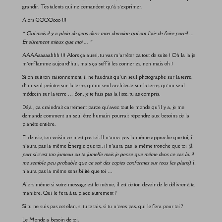
grandir. Tes talents qui ne demandent qu’à s’exprimer.
Alors GOOOooo !!!
« Oui mais il y a plein de gens dans mon domaine qui ont l’air de faire pareil …
Et sûrement mieux que moi … »
AAAAaaaaahhh !!! Alors ça aussi, tu vas m’arrêter ça tout de suite ! Oh la la je
m’enflamme aujourd’hui, mais ça suffit les conneries, non mais oh !
Si on suit ton raisonnement, il ne faudrait qu’un seul photographe sur la terre,
d’un seul peintre sur la terre, qu’un seul architecte sur la terre, qu’un seul
médecin sur la terre … Bon, je te fais pas la liste, tu as compris.
Déjà , ça craindrait carrément parce qu’avec tout le monde qu’il y a, je me
demande comment un seul être humain pourrait répondre aux besoins de la
planète entière.
Et deusio, ton voisin ce n’est pas toi. Il n’aura pas la même approche que toi, il
n’aura pas la même Énergie que toi, il n’aura pas la même tronche que toi
(à
part si c’est ton jumeau ou ta jumelle mais je pense que même dans ce cas là, il
me semble peu probable que ce soit des copies conformes sur tous les plans)
, il
n’aura pas la même sensibilité que toi …
Alors même si votre message est le même, il est de ton devoir de le délivrer à ta
manière. Qui le fera à ta place autrement ?
Si tu ne suis pas cet élan, si tu te tais, si tu n’oses pas, qui le fera pour toi ?
Le Monde a besoin de toi.