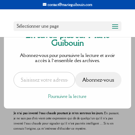
contact@marieguibouin.com
Sélectionner une page
En savoir plus sur Marie
Guibouin
Je n’ai rien
Abonnez-vous pour poursuivre la lecture et avoir
accès à l’ensemble des archives.
inventé
Saisissez votre adresse e-mail…
Abonnez-vous
par
Marie Guibouin
|
Mai 20, 2017
|
1 commentaire
Poursuivre la lecture
Je n’ai pas inventé l’eau chaude pourtant je m’en sers tous les jours.
En passant,
je ne sais pas d’où vient cette expression qui dit de quelqu’un qu’il n’a pas
inventé l’eau chaude pour signaler qu’il n’est pas très intelligent … Si tu en
connais l’origine, ça m’intéresse d’élucider ce mystère.