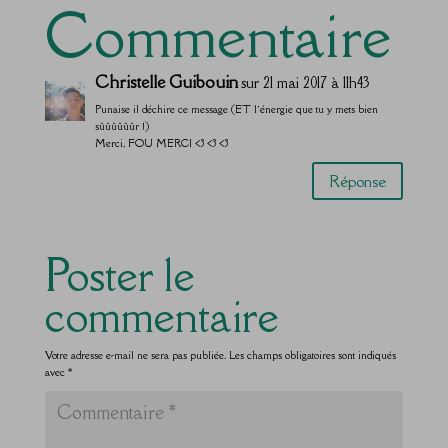
Commentaire
Christelle Guibouin
sur 21 mai 2017 à 11h43
Punaise il déchire ce message (ET l’énergie que tu y mets bien
sûûûûûûr !)
Merci, FOU MERCI <3 <3 <3
Réponse
Poster le
commentaire
Votre adresse e-mail ne sera pas publiée.
Les champs obligatoires sont indiqués
avec
*