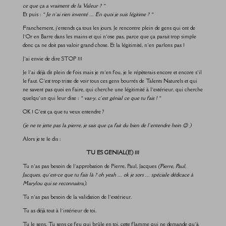
ce que ça a vraiment de la Valeur ? »
Et puis :
« Je n’ai rien inventé … En quoi je suis légitime ? »
Franchement, j’entends ça tous les jours. Je rencontre plein de gens qui ont de
l’Or en Barre dans les mains et qui n’ose pas, parce que ça parait trop simple
donc ça ne doit pas valoir grand chose. Et la légitimité, n’en parlons pas !
J’ai envie de dire STOP !!!
Je l’ai déjà dit plein de fois mais je m’en fou, je le répèterais encore et encore s’il
le faut. C’est trop triste de voir tous ces gens bourrés de Talents Naturels et qui
ne savent pas quoi en faire, qui cherche une légitimité à l’extérieur, qui cherche
quelqu’un qui leur dise :
« vas-y, c’est génial ce que tu fais ! »
OK ! C’est ça que tu veux entendre ?
(je ne te jette pas la pierre, je sais que ça fait du bien de l’entendre hein 😉 )
Alors je te le dis :
TU ES GENIAL(E) !!!
Tu n’as pas besoin de l’approbation de Pierre, Paul, Jacques
(Pierre, Paul,
Jacques, qu’est-ce que tu fais là ? oh yeah … ok je sors … spéciale dédicace à
Marylou qui se reconnaitra).
Tu n’as pas besoin de la validation de l’extérieur.
Tu as déjà tout à l’intérieur de toi.
Tu le sens. Tu sens ce feu qui brûle en toi, cette flamme qui ne demande qu’à