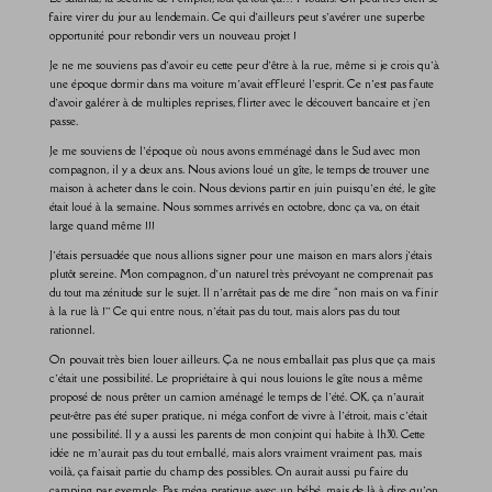
faire virer du jour au lendemain. Ce qui d’ailleurs peut s’avérer une superbe
opportunité pour rebondir vers un nouveau projet !
Je ne me souviens pas d’avoir eu cette peur d’être à la rue, même si je crois qu’à
une époque dormir dans ma voiture m’avait effleuré l’esprit. Ce n’est pas faute
d’avoir galérer à de multiples reprises, flirter avec le découvert bancaire et j’en
passe.
Je me souviens de l’époque où nous avons emménagé dans le Sud avec mon
compagnon, il y a deux ans. Nous avions loué un gîte, le temps de trouver une
maison à acheter dans le coin. Nous devions partir en juin puisqu’en été, le gîte
était loué à la semaine. Nous sommes arrivés en octobre, donc ça va, on était
large quand même !!!
J’étais persuadée que nous allions signer pour une maison en mars alors j’étais
plutôt sereine. Mon compagnon, d’un naturel très prévoyant ne comprenait pas
du tout ma zénitude sur le sujet. Il n’arrêtait pas de me dire “non mais on va finir
à la rue là !” Ce qui entre nous, n’était pas du tout, mais alors pas du tout
rationnel.
On pouvait très bien louer ailleurs. Ça ne nous emballait pas plus que ça mais
c’était une possibilité. Le propriétaire à qui nous louions le gîte nous a même
proposé de nous prêter un camion aménagé le temps de l’été. OK, ça n’aurait
peut-être pas été super pratique, ni méga confort de vivre à l’étroit, mais c’était
une possibilité. Il y a aussi les parents de mon conjoint qui habite à 1h30. Cette
idée ne m’aurait pas du tout emballé, mais alors vraiment vraiment pas, mais
voilà, ça faisait partie du champ des possibles. On aurait aussi pu faire du
camping par exemple. Pas méga pratique avec un bébé, mais de là à dire qu’on