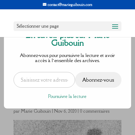
contact@marieguibouin.com
Sélectionner une page
En savoir plus sur Marie
Guibouin
J’ai peur de
Abonnez-vous pour poursuivre la lecture et avoir
accès à l’ensemble des archives.
me retrouver
Saisissez votre adresse e-mail…
Abonnez-vous
à la rue
Poursuivre la lecture
par
Marie Guibouin
|
Nov 6, 2020
|
0 commentaires