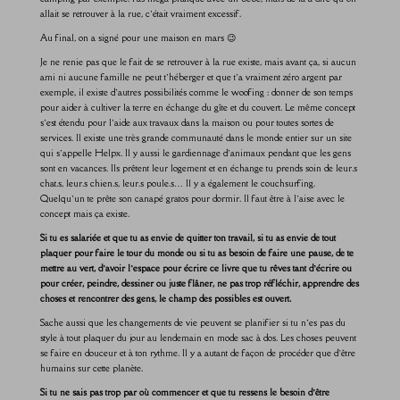
allait se retrouver à la rue, c’était vraiment excessif.
Au final, on a signé pour une maison en mars 😉
Je ne renie pas que le fait de se retrouver à la rue existe, mais avant ça, si aucun
ami ni aucune famille ne peut t’héberger et que t’a vraiment zéro argent par
exemple, il existe d’autres possibilités comme le woofing : donner de son temps
pour aider à cultiver la terre en échange du gîte et du couvert. Le même concept
s’est étendu pour l’aide aux travaux dans la maison ou pour toutes sortes de
services. Il existe une très grande communauté dans le monde entier sur un site
qui s’appelle Helpx. Il y aussi le gardiennage d’animaux pendant que les gens
sont en vacances. Ils prêtent leur logement et en échange tu prends soin de leur.s
chat.s, leur.s chien.s, leur.s poule.s… Il y a également le couchsurfing.
Quelqu’un te prête son canapé gratos pour dormir. Il faut être à l’aise avec le
concept mais ça existe.
Si tu es salariée et que tu as envie de quitter ton travail, si tu as envie de tout
plaquer pour faire le tour du monde ou si tu as besoin de faire une pause, de te
mettre au vert, d’avoir l’espace pour écrire ce livre que tu rêves tant d’écrire ou
pour créer, peindre, dessiner ou juste flâner, ne pas trop réfléchir, apprendre des
choses et rencontrer des gens, le champ des possibles est ouvert.
Sache aussi que les changements de vie peuvent se planifier si tu n’es pas du
style à tout plaquer du jour au lendemain en mode sac à dos. Les choses peuvent
se faire en douceur et à ton rythme. Il y a autant de façon de procéder que d’être
humains sur cette planète.
Si tu ne sais pas trop par où commencer et que tu ressens le besoin d’être