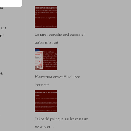
es
d’un
Le pire reproche professionnel
e !
qu’on m’a fait
le
Menstruations et Flux Libre
Instinctif
e
J’ai parlé politique sur les réseaux
sociaux et…