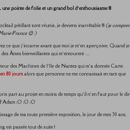
une pointe de folie et un grand bol d’enthousiasme !!!
ktail pétillant sont réunis, je deviens inarrêtable !!!
(je compre
 Marie-France​ 😉 )
ez ce que j’incarne avant que moi je m’en aperçoive. Quand je
nts, des Âmes bienveillantes qui m’entourent …
ecteur des Machines de l’Ile de Nantes​ qui m’a donnée Carte
 en 80 jours
alors que personne ne me connaissait en tant que
pris part au projet en moins de temps qu’il n’en faut pour le dir
i d’Adam :O :O :O
issage de ma toute première exposition, le jour de mes 30 ans.
ing est passée tout de suite !