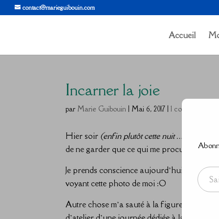
contact@marieguibouin.com
Accueil
Mo
Incarner la joie
par
Marie Guibouin
|
Mai 6, 2017
|
1 commentaire
Hier soir
(enfin plutôt cette nuit …)
, je part
Abonne
de ne garder que ce qui me procurais de la 
Saisissez votre adresse e-mail…
Je prends conscience aujourd’hui qu’une de m
voyant cette photo de moi :O
Autre chose m’a sauté à la figure durant c
d’atelier d’une journée dédiée à la créativité 