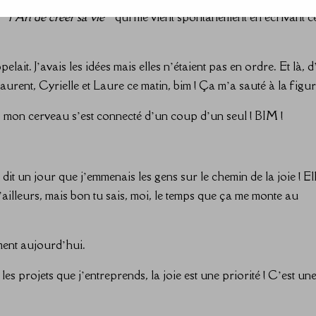
i
« l’Art de créer sa vie »
qui me vient spontanément en écrivant c
ait. J’avais les idées mais elles n’étaient pas en ordre. Et là, 
rent, Cyrielle​ et Laure​ ce matin, bim ! Ça m’a sauté à la figur
ns mon cerveau s’est connecté d’un coup d’un seul ! BIM !
 dit un jour que j’emmenais les gens sur le chemin de la joie ! El
d’ailleurs, mais bon tu sais, moi, le temps que ça me monte au
ement aujourd’hui.
les projets que j’entreprends, la joie est une priorité ! C’est un