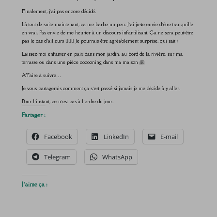
Finalement, j’ai pas encore décidé.
Là tout de suite maintenant, ça me barbe un peu. J’ai juste envie d’être tranquille
en vrai. Pas envie de me heurter à un discours infantilisant. Ça ne sera peut-être
pas le cas d’ailleurs 🤷🏼‍♀️ Je pourrais être agréablement surprise, qui sait ?
Laissez-moi enfanter en paix dans mon jardin, au bord de la rivière, sur ma
terrasse ou dans une pièce cocooning dans ma maison 🤗
Affaire à suivre…
Je vous partagerais comment ça s’est passé si jamais je me décide à y aller.
Pour l’instant, ce n’est pas à l’ordre du jour.
Partager :
Facebook
LinkedIn
E-mail
Telegram
WhatsApp
J’aime ça :