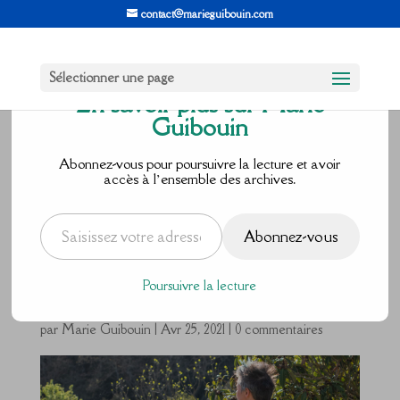
contact@marieguibouin.com
Sélectionner une page
En savoir plus sur Marie
Guibouin
Et si tout se
Abonnez-vous pour poursuivre la lecture et avoir
accès à l’ensemble des archives.
passait… bien
Saisissez votre adresse e-mail…
Abonnez-vous
?
Poursuivre la lecture
par
Marie Guibouin
|
Avr 25, 2021
|
0 commentaires