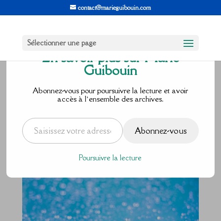
contact@marieguibouin.com
Sélectionner une page
En savoir plus sur Marie
Guibouin
Douceur
Abonnez-vous pour poursuivre la lecture et avoir
accès à l’ensemble des archives.
hypnotique
Saisissez votre adresse e-mail…
Abonnez-vous
par
Marie Guibouin
|
Jan 15, 2018
|
4 commentaires
Poursuivre la lecture