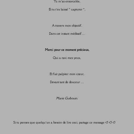
Tu m’as ensorcelée,
Et tu t’es laissé « capturer »,
A travers mon objectif,
Dans cet instant méditatif…
Merci pour ce moment précieux,
Qui a ravi mes yeux,
Et fait palpiter mon cœur,
Devant tant de douceur …
Marie Guibouin.
Si tu penses que quelqu’un a besoin de lire ceci, partage ce message <3 <3 <3