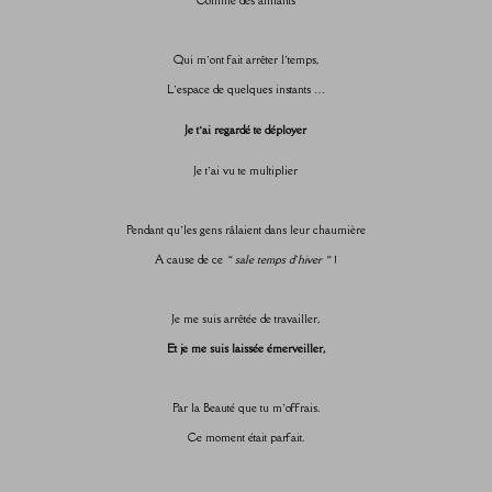
Comme des aimants
Qui m’ont fait arrêter l’temps,
L’espace de quelques instants …
Je t’ai regardé te déployer
Je t’ai vu te multiplier
Pendant qu’les gens râlaient dans leur chaumière
A cause de ce
« sale temps d’hiver »
!
Je me suis arrêtée de travailler,
Et je me suis laissée émerveiller,
Par la Beauté que tu m’offrais.
Ce moment était parfait.