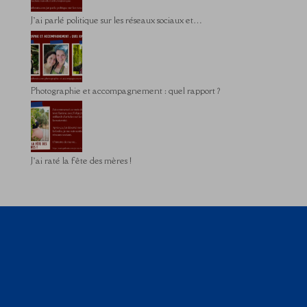
J’ai parlé politique sur les réseaux sociaux et…
Photographie et accompagnement : quel rapport ?
J’ai raté la fête des mères !