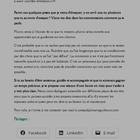
à avoir une/des révélation.s !!!
Parmi ces quelques pistes que je viens d’évoquer, y en a-t-il une ou plusieurs
que tu as envie d’essayer ? Viens me dire dans les commentaires comment ça te
parle.
Plus tu seras à l’écoute de ce que tu ressens, plus tu seras ouverte aux
opportunités qui te guideront sur ton chemin.
C’est probable que tu ne saches pas trop par où commencer ou que tu te sentes
inconfortable avec tout ça. Peut-être que ça fait longtemps que tu es conditionnée
par des choix que tu as fait “par défaut”. La connexion à soi n’est pas forcément
naturelle quand on y a pas été habituée. C’est un processus qui peut prendre du
temps, surtout si tu viens tout juste de prendre conscience qu’une autre voie est
possible.
Si tu as besoin d’être soutenue, guidée et accompagnée et que tu aimerais gagner
un temps précieux, je te propose une séance d’une heure en visio pour t’aider à
y voir plus clair.
Nous irons dialoguer ensemble sur différents plans de ton être
pour que tu puisses accéder à tes propres ressources afin d’y trouver les
réponses utiles et justes pour toi, dont tu as besoin ici et maintenant.
Pour cela, je t’invite à me contacter par mail à contact(at)marieguibouin.com
Partager :
Facebook
LinkedIn
E-mail