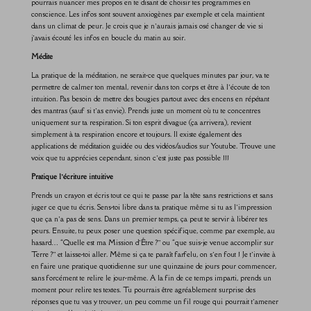
pourrais nuancer mes propos en te disant de choisir tes programmes en
conscience. Les infos sont souvent anxiogènes par exemple et cela maintient
dans un climat de peur. Je crois que je n’aurais jamais osé changer de vie si
j’avais écouté les infos en boucle du matin au soir.
Médite
La pratique de la méditation, ne serait-ce que quelques minutes par jour, va te
permettre de calmer ton mental, revenir dans ton corps et être à l’écoute de ton
intuition. Pas besoin de mettre des bougies partout avec des encens en répétant
des mantras (sauf si t’as envie). Prends juste un moment où tu te concentres
uniquement sur ta respiration. Si ton esprit divague (ça arrivera), revient
simplement à ta respiration encore et toujours. Il existe également des
applications de méditation guidée ou des vidéos/audios sur Youtube. Trouve une
voix que tu apprécies cependant, sinon c’est juste pas possible !!!
Pratique l’écriture intuitive
Prends un crayon et écris tout ce qui te passe par la tête sans restrictions et sans
juger ce que tu écris. Sens-toi libre dans ta pratique même si tu as l’impression
que ça n’a pas de sens. Dans un premier temps, ça peut te servir à libérer tes
peurs. Ensuite, tu peux poser une question spécifique, comme par exemple, au
hasard… “Quelle est ma Mission d’Être ?” ou “que suis-je venue accomplir sur
Terre ?” et laisse-toi aller. Même si ça te paraît farfelu, on s’en fout ! Je t’invite à
en faire une pratique quotidienne sur une quinzaine de jours pour commencer,
sans forcément te relire le jour-même. A la fin de ce temps imparti, prends un
moment pour relire tes textes. Tu pourrais être agréablement surprise des
réponses que tu vas y trouver, un peu comme un fil rouge qui pourrait t’amener