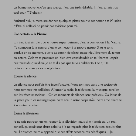
La bonne nouvelle, c’est que tout ça n’est pas irrémédiable. Il n’est jamais trop
tard pour TE choisir.
Aujourd’hui, j’aimerais te donner quelques pistes pour te connecter à ta Mission
d’Être, si celle-ci ne paraît pas évidente pour toi.
Connecte-toi à la Nature
Un truc tout simple que je trouve super puissant, c’est la connexion à la Nature.
Te connecter à la nature, c’est te connecter à ta propre nature. Si tu te sens
perdue en ce moment, que tu as besoin de clarté, passe régulièrement du temps
en nature. Cela va te procurer un bien-être considérable en te libérant l’esprit
des tracas du quotidien. Je ne te dis pas que tu vas oublier tout ce qui te
préoccupe mais ça va te régénérer.
Ecoute le silence
Le silence peut parfois être inconfortable. Nous sommes dans une société où
nous sommes très sollicités. Allumer la radio, la télévision, la musique, scroller
sur les réseaux sociaux… Or les moments de silence sont précieux. Ça laisse de
la place pour les messages que notre coeur, notre corps et/ou notre âme cherche
à nous transmettre.
Éteins la télévision
Je ne sais pas quel est ton rapport à la télévision mais si je n’avais qu’un seul
conseil, ça serait sans doute celui-là ! Je ne regarde plus la télévision depuis plus
de 15 ans et ça ne m’a apporté que des effets secondaires bénéfiques !!! Je