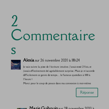
2
Commentaire
s
Alexia
sur 26 novembre 2020 à 18h24
Je vais suivre la piste de l’écriture intuitive. J’avais testé 2 fois, et
j’avais effectivement été agréablement surprise. Mais je m’accorde
difficilement ce genre de temps… le fameux quotidien à 1000 à
l’heure !
Merci pour le coup de pouce dans ma connexion à moi-même
Réponse
Marie Guibouin
sur 28 novembre 2020 à