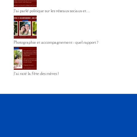
J’ai parlé politique sur les réseaux sociaux et…
Photographie et accompagnement : quel rapport ?
J’ai raté la fête des mères !