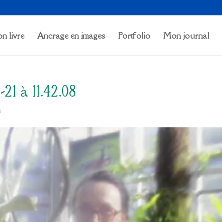
n livre
Ancrage en images
Portfolio
Mon journal
1 à 11.42.08
s