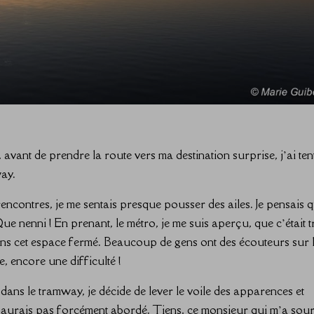
 avant de prendre la route vers ma destination surprise, j’ai ten
ay.
ncontres, je me sentais presque pousser des ailes. Je pensais 
Que nenni ! En prenant, le métro, je me suis aperçu, que c’était t
ns cet espace fermé. Beaucoup de gens ont des écouteurs sur 
e, encore une difficulté !
ans le tramway, je décide de lever le voile des apparences et
n’aurais pas forcément abordé. Tiens, ce monsieur qui m’a souri