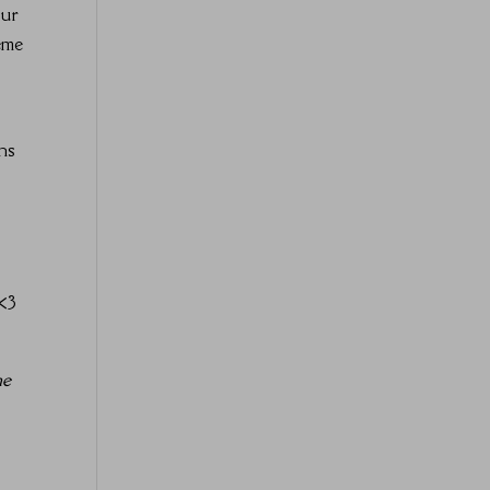
eur
ême
ns
 <3
me