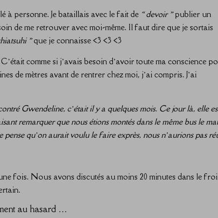
rlé à personne. Je bataillais avec le fait de
« devoir »
publier un
oin de me retrouver avec moi-même. Il faut dire que je sortais
shiatsuhi »
que je connaisse <3 <3 <3
r. C’était comme si j’avais besoin d’avoir toute ma conscience p
s de mètres avant de rentrer chez moi, j’ai compris. J’ai
ncontré Gwendeline, c’était il y a quelques mois. Ce jour là, elle es
aisant remarquer que nous étions montés dans le même bus le mat
pense qu’on aurait voulu le faire exprès, nous n’aurions pas réu
 une fois. Nous avons discutés au moins 20 minutes dans le froi
ertain.
lement au hasard …