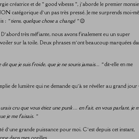
gie créatrice et de « good vibesss », j’aborde le premier monsi
 NON catégorique d’un pas très pressé. Je me surprends moi-m
is :
« tiens, quelque chose a changé »
😉
. D’abord très méfiante, nous avons finalement eu un super
dévoiler sur la toile. Deux phrases m’ont beaucoup marquées da
it que je suis froide, que je ne souris jamais… »
dit-elle en me
mplie de lumière qui ne demande qu’à se révéler au grand jour
aurais cru que vous étiez une punk … en fait, en vous parlant, je 
ue je me faisais. »
été d’une grande puissance pour moi. C’est depuis cet instant,
nne dans mes oreilles.