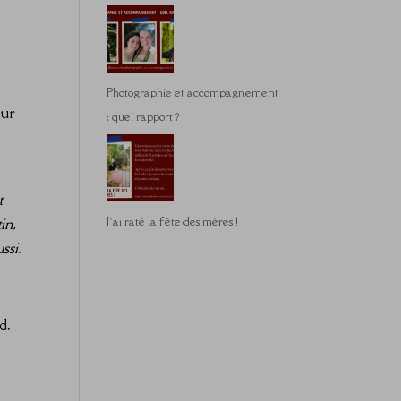
Photographie et accompagnement
our
: quel rapport ?
t
J’ai raté la fête des mères !
in,
ssi.
d.