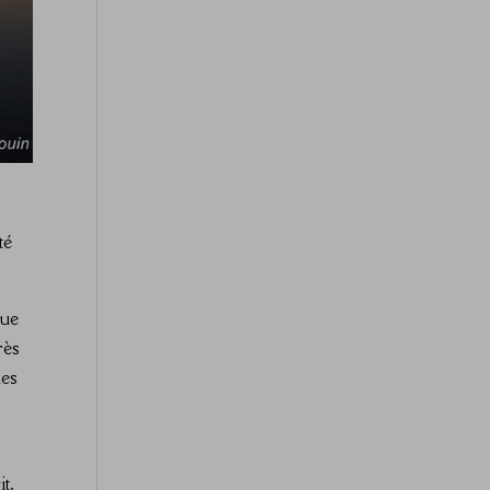
té
que
rès
les
t,