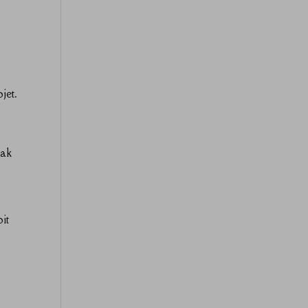
jet.
eak
it
u