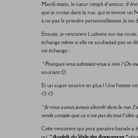
Mardi matin, le cœur rempli d’amour, d’éner
que je croise dans la rue, qui m’envoie un
à ne pas le prendre personnellement. Je me d
Ensuite, je rencontre Ludivine sur ma route
échange même si elle ne souhaitait pas se 
cet échange :
« Pourquoi vous adressez-vous à moi ? On me d
souriant 🙂
Et un super sourire en plus ! Une femme re
<3 <3
« Je vous aurais jamais abordé dans la rue. J’
rends compte que ce n’est pas du tout l’idée q
Cette rencontre qui peut paraitre banale a 
qu’
« Au-delà du Voile des Apparences »
réso