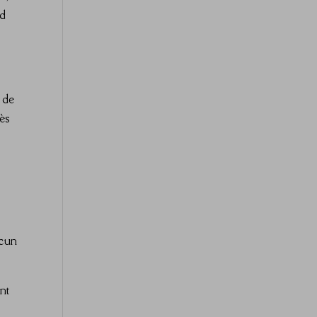
nd
 de
rès
ucun
nt