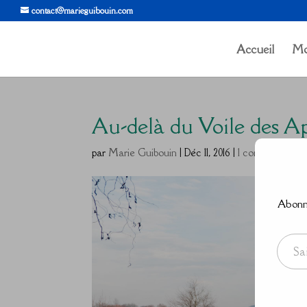
contact@marieguibouin.com
Accueil
Mo
Au-delà du Voile des 
par
Marie Guibouin
|
Déc 11, 2016
|
1 commentaire
Abonne
Saisissez votre adresse e-mail…