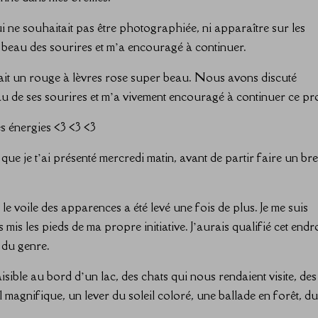
 qui ne souhaitait pas être photographiée, ni apparaître sur les
s beau des sourires et m’a encouragé à continuer.
rtait un rouge à lèvres rose super beau. Nous avons discuté
au de ses sourires et m’a vivement encouragé à continuer ce pro
les énergies <3 <3 <3
que je t’ai présenté mercredi matin, avant de partir faire un br
e voile des apparences a été levé une fois de plus. Je me suis
mis les pieds de ma propre initiative. J’aurais qualifié cet endro
 du genre.
sible au bord d’un lac, des chats qui nous rendaient visite, des
 magnifique, un lever du soleil coloré, une ballade en forêt, d