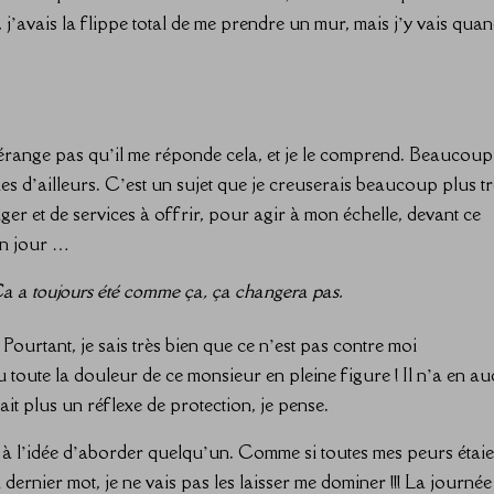
 j’avais la flippe total de me prendre un mur, mais j’y vais qua
dérange pas qu’il me réponde cela, et je le comprend. Beaucoup
s d’ailleurs. C’est un sujet que je creuserais beaucoup plus t
ger et de services à offrir, pour agir à mon échelle, devant ce
en jour …
Ça a toujours été comme ça, ça changera pas.
 Pourtant, je sais très bien que ce n’est pas contre moi
 toute la douleur de ce monsieur en pleine figure ! Il n’a en a
ait plus un réflexe de protection, je pense.
sée à l’idée d’aborder quelqu’un. Comme si toutes mes peurs étaie
dernier mot, je ne vais pas les laisser me dominer !!! La journée