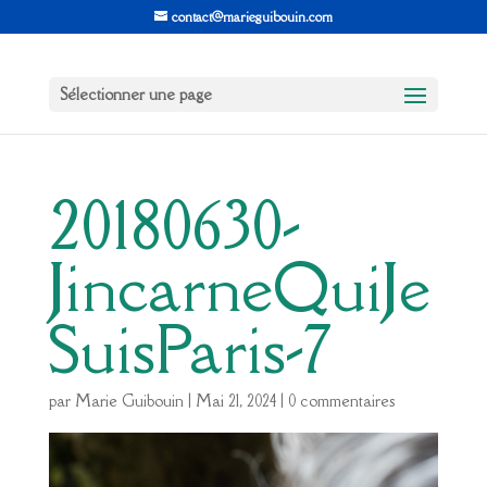
contact@marieguibouin.com
Sélectionner une page
20180630-
JincarneQuiJe
SuisParis-7
par
Marie Guibouin
|
Mai 21, 2024
|
0 commentaires