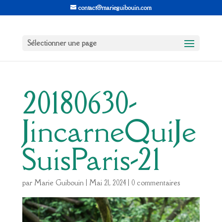
contact@marieguibouin.com
Sélectionner une page
20180630-
JincarneQuiJe
SuisParis-21
par
Marie Guibouin
|
Mai 21, 2024
|
0 commentaires