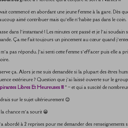
ait commencé en abordant une jeune femme à la gare. Dès que je
beaucoup aimé contribuer mais qu’elle n’habite pas dans le coin.
e dans l’instantané ! Les minutes ont passé et je l’ai soudain s
 demande. Ça me fait toujours un pincement au cœur quand j’ente
 ne m’a pas répondu. J’ai senti cette femme s’effacer puis elle a p
oire.
ve ça. Alors je me suis demandée si la plupart des êtres humain
luence extérieure ? Question que j’ai laissé ouverte sur le gro
irantes Libres Et Heureuses !!!
» – et qui a suscité de nombreux
ndrais sur le sujet ultérieurement 😉
 la chance m’a sourit 😀
 m’a abordé à 2 reprises pour me demander des renseignements sur