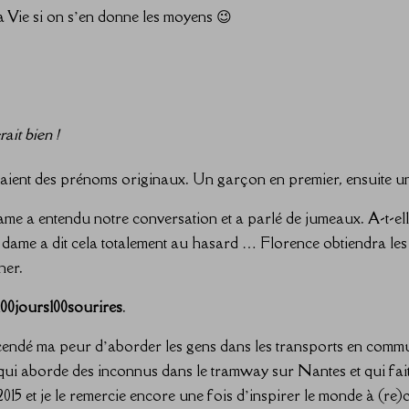
a Vie si on s’en donne les moyens 😉
ait bien !
aient des prénoms originaux. Un garçon en premier, ensuite une f
e a entendu notre conversation et a parlé de jumeaux. A-t-ell
te dame a dit cela totalement au hasard … Florence obtiendra le
her.
100jours100sourires
.
nscendé ma peur d’aborder les gens dans les transports en commu
ui aborde des inconnus dans le tramway sur Nantes et qui fai
in 2015 et je le remercie encore une fois d’inspirer le monde à (re)